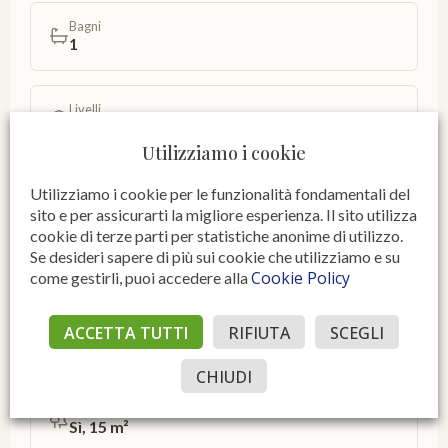
Bagni
1
Livelli
1
Utilizziamo i cookie
Cucina
Utilizziamo i cookie per le funzionalità fondamentali del
Abitabile
sito e per assicurarti la migliore esperienza. Il sito utilizza
cookie di terze parti per statistiche anonime di utilizzo.
Se desideri sapere di più sui cookie che utilizziamo e su
Esposizione
Cookie Policy
come gestirli, puoi accedere alla
Esterna Interna
ACCETTA TUTTI
RIFIUTA
SCEGLI
SPAZI ACCESSORI E PERTINENZE
CHIUDI
Giardino privato
Sì, 15 m²