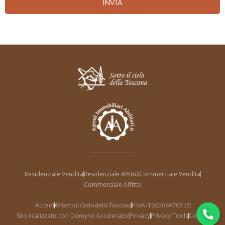
INVIA
Residenziale Vendita
Residenziale Affitto
Commerciale Vendita
Commerciale Affitto
Accedi
© Sotto il Cielo della Toscana
P.IVA IT02206970515
Sito realizzato con Domyno Accelerator
Privacy
Privacy Tools
Cookie