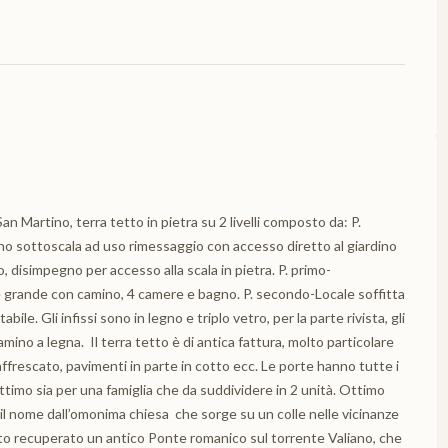
an Martino, terra tetto in pietra su 2 livelli composto da: P.
ano sottoscala ad uso rimessaggio con accesso diretto al giardino
, disimpegno per accesso alla scala in pietra. P. primo-
ne grande con camino, 4 camere e bagno. P. secondo-Locale soffitta
abile. Gli infissi sono in legno e triplo vetro, per la parte rivista, gli
mino a legna. Il terra tetto è di antica fattura, molto particolare
affrescato, pavimenti in parte in cotto ecc. Le porte hanno tutte i
Ottimo sia per una famiglia che da suddividere in 2 unità. Ottimo
 il nome dall’omonima chiesa che sorge su un colle nelle vicinanze
to recuperato un antico Ponte romanico sul torrente Valiano, che