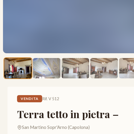
Rif. V 512
VENDITA
Terra tetto in pietra –
San Martino Sopr'Arno (Capolona)