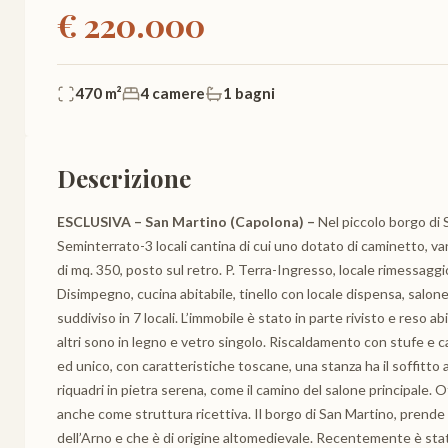
€ 220.000
470 m²
4 camere
1 bagni
Descrizione
ESCLUSIVA – San Martino (Capolona) –
Nel piccolo borgo di S
Seminterrato-3 locali cantina di cui uno dotato di caminetto, v
di mq. 350, posto sul retro. P. Terra-Ingresso, locale rimessaggio
Disimpegno, cucina abitabile, tinello con locale dispensa, salo
suddiviso in 7 locali. L’immobile è stato in parte rivisto e reso abit
altri sono in legno e vetro singolo. Riscaldamento con stufe e ca
ed unico, con caratteristiche toscane, una stanza ha il soffitto 
riquadri in pietra serena, come il camino del salone principale. 
anche come struttura ricettiva. Il borgo di San Martino, prende
dell’Arno e che è di origine altomedievale. Recentemente è sta