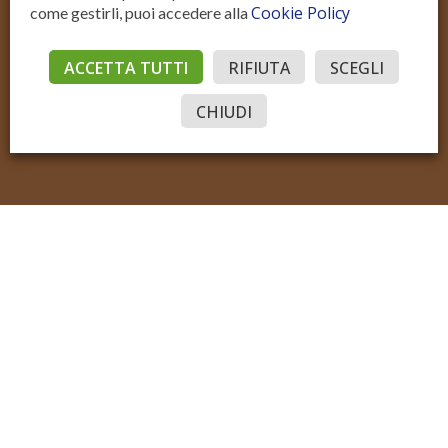
Cookie Policy
come gestirli, puoi accedere alla
Residenziale Vendita
Residenziale Affitto
Commerciale Vendita
Commerciale Affitto
ACCETTA TUTTI
RIFIUTA
SCEGLI
Accedi
© Sotto il Cielo della Toscana
P.IVA IT02206970515
Sito realizzato con Domyno Accelerator
Privacy
Privacy Tools
Cookie
CHIUDI