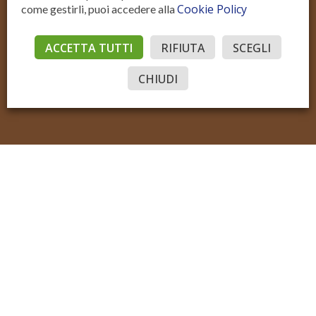
Cookie Policy
come gestirli, puoi accedere alla
Residenziale Vendita
Residenziale Affitto
Commerciale Vendita
Commerciale Affitto
ACCETTA TUTTI
RIFIUTA
SCEGLI
Accedi
© Sotto il Cielo della Toscana
P.IVA IT02206970515
Sito realizzato con Domyno Accelerator
Privacy
Privacy Tools
Cookie
CHIUDI