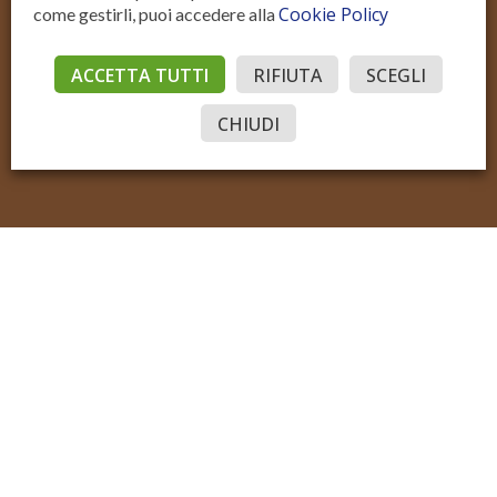
Cookie Policy
come gestirli, puoi accedere alla
Residenziale Vendita
Residenziale Affitto
Commerciale Vendita
Commerciale Affitto
ACCETTA TUTTI
RIFIUTA
SCEGLI
Accedi
© Sotto il Cielo della Toscana
P.IVA IT02206970515
Sito realizzato con Domyno Accelerator
Privacy
Privacy Tools
Cookie
CHIUDI