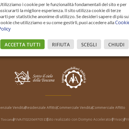
Utilizziamo i cookie per le funzionalità fondamentali del sito e per
assicurarti la migliore esperienza. Il sito utilizza cookie di terze
parti per statistiche anonime di utilizzo. Se desideri sapere di più su
Cooki
cookie che utilizziamo e su come gestirli, puoi accedere alla
Policy
ACCETTA TUTTI
RIFIUTA
SCEGLI
CHIUDI
enziale Vendita
Residenziale Affitto
Commerciale Vendita
Commerciale Affitto
Sito realizzato con Domyno Accelerator
Privacy
Pr
la Toscana
P.IVA IT02206970515