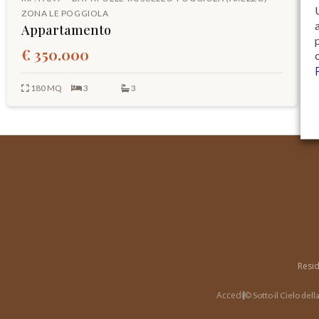
ZONA LE POGGIOLA
Appartamento
€ 350.000
180 MQ
3
3
Resid
Accedi
© Sotto il Cielo del