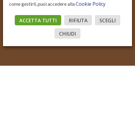
Cookie Policy
come gestirli, puoi accedere alla
Residenziale Vendita
Residenziale Affitto
Commerciale Vendita
Commerciale Affitto
ACCETTA TUTTI
RIFIUTA
SCEGLI
Accedi
© Sotto il Cielo della Toscana
P.IVA IT02206970515
CHIUDI
Sito realizzato con Domyno Accelerator
Privacy
Privacy Tools
Cookie