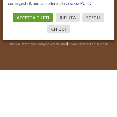
Cookie Policy
come gestirli, puoi accedere alla
ACCETTA TUTTI
RIFIUTA
SCEGLI
Residenziale Vendita
Residenziale Affitto
Commerciale Vendita
Commerciale Affitto
CHIUDI
Accedi
© Sotto il Cielo della Toscana
P.IVA IT02206970515
Sito realizzato con Domyno Accelerator
Privacy
Privacy Tools
Cookie